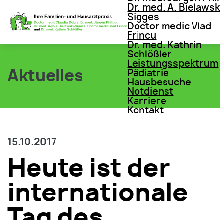
Dr. med. A. Bielawsk
Sigges
Doctor medic Vlad
Frincu
Dr. med. Kathrin
Schlößler
Leistungsspektrum
Aktuelles
Pädiatrie
Hausbesuche
Notdienst
Karriere
Kontakt
15.10.2017
Heute ist der
internationale
Tag des