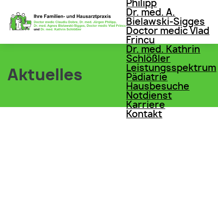
Philipp
Dr. med. A.
Bielawski-Sigges
Doctor medic Vlad
Frincu
Dr. med. Kathrin
Schlößler
Leistungsspektrum
Aktuelles
Pädiatrie
Hausbesuche
Notdienst
Karriere
Kontakt